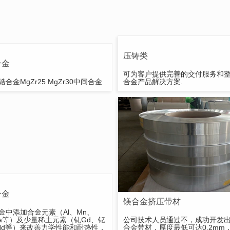
压铸类
合金
可为客户提供完善的交付服务和
合金MgZr25 MgZr30中间合金
合金产品解决方案.
合金
镁合金挤压带材
金中添加合金元素（Al、Mn、
Ca等）及少量稀土元素（钆Gd、钇
公司技术人员通过不，成功开发
Nd等）来改善力学性能和耐热性，
合金带材，厚度最低可达0.2mm