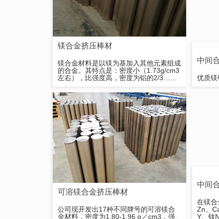
镁合金挤压棒材
中间
镁合金材料是以镁为基加入其他元素组成
的合金。其特点是：密度小（1.73g/cm3
左右），比强度高，密度为铝的2/3……
优质镁锆
中间
可溶镁合金挤压棒材
在镁合
公司现开发出17种不同牌号的可溶镁合
Zn、
金材料，密度为1.80-1.96 g／cm3，强
Y、钕