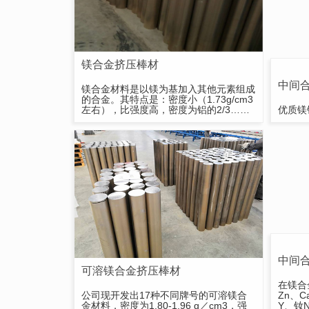
镁合金挤压棒材
中间
镁合金材料是以镁为基加入其他元素组成
的合金。其特点是：密度小（1.73g/cm3
左右），比强度高，密度为铝的2/3……
优质镁锆
中间
可溶镁合金挤压棒材
在镁合
公司现开发出17种不同牌号的可溶镁合
Zn、
金材料，密度为1.80-1.96 g／cm3，强
Y、钕