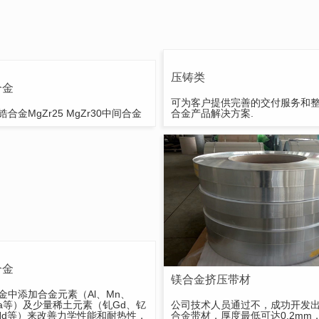
压铸类
合金
可为客户提供完善的交付服务和
合金MgZr25 MgZr30中间合金
合金产品解决方案.
合金
镁合金挤压带材
金中添加合金元素（Al、Mn、
Ca等）及少量稀土元素（钆Gd、钇
公司技术人员通过不，成功开发
Nd等）来改善力学性能和耐热性，
合金带材，厚度最低可达0.2mm